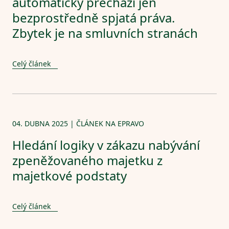
automaticky přechází jen
Články & Aktuality
bezprostředně spjatá práva.
Zbytek je na smluvních stranách
Kontakty
Celý článek
EN
04. DUBNA 2025 | ČLÁNEK NA EPRAVO
Hledání logiky v zákazu nabývání
zpeněžovaného majetku z
majetkové podstaty
Celý článek