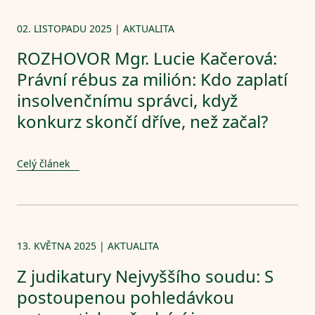
02. LISTOPADU 2025 | AKTUALITA
ROZHOVOR Mgr. Lucie Kačerová:
Právní rébus za milión: Kdo zaplatí
insolvenčnímu správci, když
konkurz skončí dříve, než začal?
O nás
Celý článek
Služby
13. KVĚTNA 2025 | AKTUALITA
Náš tým
Z judikatury Nejvyššího soudu: S
postoupenou pohledávkou